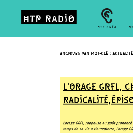
HTP RADIO
HTP CRÉA
H
ARCHIVES PAR MOT-CLÉ : ACTUALITÉ
L’ORAGE GRFL, C
RADICALITÉ,ÉPIS
L’orage GRFL, rappeuse au goût prononcé 
temps de sa vie à Hautepierre, L’orage GR