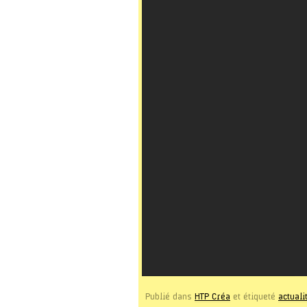
Publié dans
HTP Créa
et étiqueté
actuali