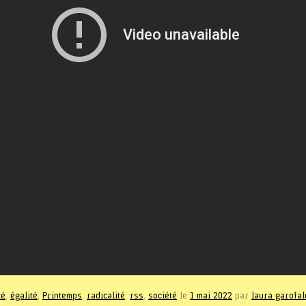
té
,
égalité
,
Printemps
,
radicalité
,
rss
,
société
le
1 mai 2022
par
laura garofal