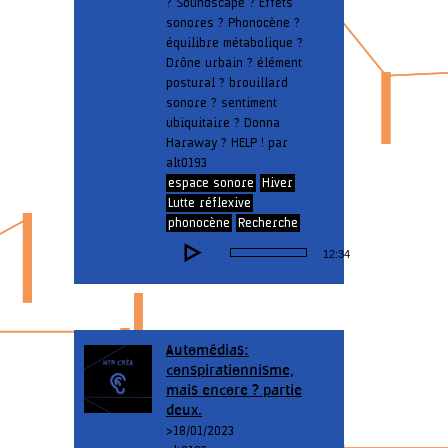
? Soundscape ? Effets
sonores ? Phonocène ?
équilibre métabolique ?
Drône urbain ? élément
postural ? brouillard
sonore ? sentiment
ubiquitaire ? Donna
Haraway ? HELP ! par
alt0193
espace sonore
Hiver
Lutte réflexive
phonocène
Recherche
Lecteur
12:34
audio
Automédias:
conspirationnisme,
mais encore ? partie
deux.
> 18/01/2023