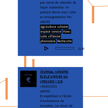
pas cessé de rebondir de
façon inattendue. Un
podcast dense mais riche
en enseignements! Par
alt0193
agriculture urbaine
espace sonore
Hiver
Lutte réflexive
phonocène
Recherche
Lecteur
21:45
audio
JOURNAL SONORE,
ÉCOLE D’HIVER DU
CRESSON ! 2/5
> 09/02/2023
alt0193
En expédition à l’école
d’architecture de
Grenoble, j’ai choisi de