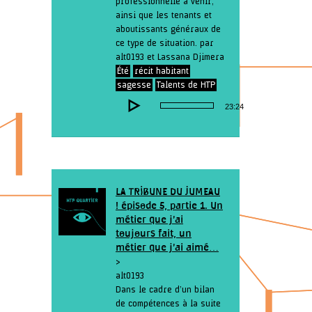
professionnelle à venir,
ainsi que les tenants et
aboutissants généraux de
ce type de situation. par
alt0193 et Lassana Djimera
Été
récit habitant
sagesse
Talents de HTP
Lecteur
23:24
audio
LA TRIBUNE DU JUMEAU
! épisode 5, partie 1. Un
métier que j’ai
toujours fait, un
métier que j’ai aimé…
>
alt0193
Dans le cadre d’un bilan
de compétences à la suite