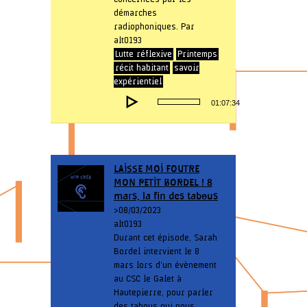
démarches
radiophoniques. Par
alt0193
Lutte réflexive
Printemps
récit habitant
savoir
expérientiel
Lecteur
01:07:34
audio
LAISSE MOI FOUTRE
MON PETIT BORDEL ! 8
mars, la fin des tabous
> 08/03/2023
alt0193
Durant cet épisode, Sarah
Bordel intervient le 8
mars lors d’un évènement
au CSC le Galet à
Hautepierre, pour parler
des tabous qui nous