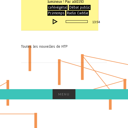
lumineux ! Par alt0193
cafévégétal
Débat public
Printemps
Radio Caddie
Lecteur
13:54
audio
Toutes les nouvelles de HTP
MENU