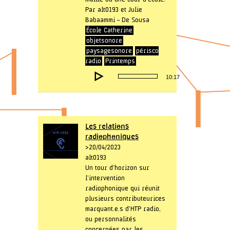
Par alt0193 et Julie
Babaammi – De Sousa
École Catherine
objetsonore
paysagesonore
périsco
radio
Printemps
Lecteur
10:17
audio
Les relations
radiophoniques
> 20/04/2023
alt0193
Un tour d’horizon sur
l’intervention
radiophonique qui réunit
plusieurs contributeurices
marquant.e.s d’HTP radio,
ou personnalités
concernées par les