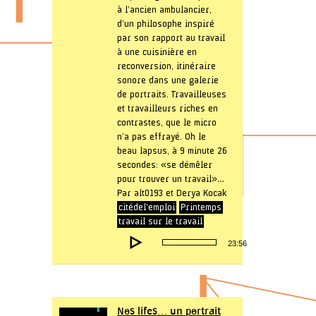
à l’ancien ambulancier,
d’un philosophe inspiré
par son rapport au travail
à une cuisinière en
reconversion, itinéraire
sonore dans une galerie
de portraits. Travailleuses
et travailleurs riches en
contrastes, que le micro
n’a pas effrayé. Oh le
beau lapsus, à 9 minute 26
secondes: « se démêler
pour trouver un travail »…
Par alt0193 et Derya Kocak
citédel'emploi
Printemps
travail sur le travail
Lecteur
23:56
audio
Nos lifes… un portrait