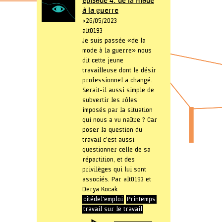
épisode 4: de la mode
à la guerre
> 26/05/2023
alt0193
Je suis passée « de la
mode à la guerre » nous
dit cette jeune
travailleuse dont le désir
professionnel a changé.
Serait-il aussi simple de
subvertir les rôles
imposés par la situation
qui nous a vu naître ? Car
poser la question du
travail c’est aussi
questionner celle de sa
répartition, et des
privilèges qui lui sont
associés. Par alt0193 et
Derya Kocak
citédel'emploi
Printemps
travail sur le travail
Lecteur