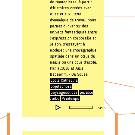
de Hautepierre, à partir
d’histoires créées avec
elles et eux. Cette
dynamique de travail nous
permet d’inventer des
univers fantastiques entre
l’expression corporelle et
le son, s’essayant à
modeler une chorégraphie
spatiale dans un cœur de
maille ou une cour d’école.
Par alt0193 et Julie
Babaammi – De Sousa
École Catherine
objetsonore
paysagesonore
périsco
radio
Printemps
Lecteur
24:13
audio