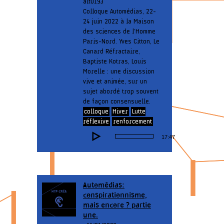
alt0193
Colloque Automédias, 22-
24 juin 2022 à la Maison
des sciences de l’Homme
Paris-Nord. Yves Citton, Le
Canard Réfractaire,
Baptiste Kotras, Louis
Morelle : une discussion
vive et animée, sur un
sujet abordé trop souvent
de façon consensuelle.
colloque
Hiver
Lutte
réflexive
renforcement
Lecteur
17:47
audio
Automédias:
conspirationnisme,
mais encore ? partie
une.