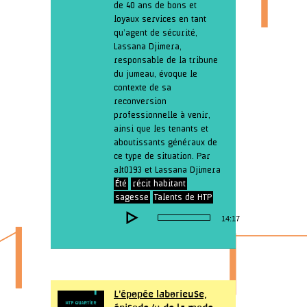
de 40 ans de bons et
loyaux services en tant
qu’agent de sécurité,
Lassana Djimera,
responsable de la tribune
du jumeau, évoque le
contexte de sa
reconversion
professionnelle à venir,
ainsi que les tenants et
aboutissants généraux de
ce type de situation. Par
alt0193 et Lassana Djimera
Été
récit habitant
sagesse
Talents de HTP
Lecteur
14:17
audio
L’épopée laborieuse,