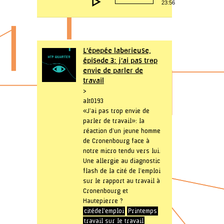
23:56
audio
L’épopée laborieuse,
épisode 3: j’ai pas trop
envie de parler de
travail
>
alt0193
« J’ai pas trop envie de
parler de travail »: la
réaction d’un jeune homme
de Cronenbourg face à
notre micro tendu vers lui.
Une allergie au diagnostic
flash de la cité de l’emploi
sur le rapport au travail à
Cronenbourg et
Hautepierre ?
citédel'emploi
Printemps
travail sur le travail