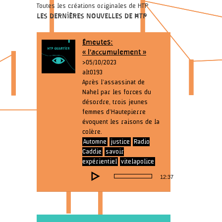
Toutes les créations originales de HTP
LES DERNIÈRES NOUVELLES DE HTP
Émeutes:
« l’accumulement »
> 05/10/2023
alt0193
Après l’assassinat de
Nahel par les forces du
désordre, trois jeunes
femmes d’Hautepierre
évoquent les raisons de la
colère.
Automne
justice
Radio
Caddie
savoir
expérientiel
vitelapolice
Lecteur
12:37
audio