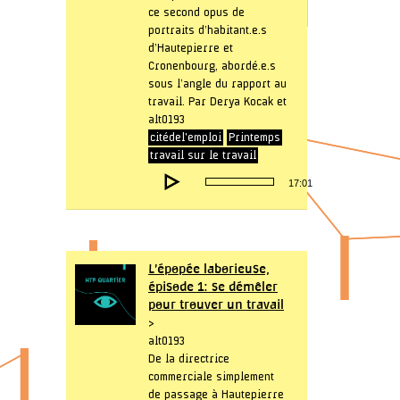
ce second opus de
portraits d’habitant.e.s
d’Hautepierre et
Cronenbourg, abordé.e.s
sous l’angle du rapport au
travail. Par Derya Kocak et
alt0193
citédel'emploi
Printemps
travail sur le travail
Lecteur
17:01
audio
L’épopée laborieuse,
épisode 1: se démêler
pour trouver un travail
>
alt0193
De la directrice
commerciale simplement
de passage à Hautepierre