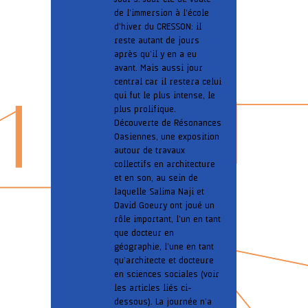
de l’immersion à l’école
d’hiver du CRESSON: il
reste autant de jours
après qu’il y en a eu
avant. Mais aussi jour
central car il restera celui
qui fut le plus intense, le
plus prolifique.
Découverte de Résonances
Oasiennes, une exposition
autour de travaux
collectifs en architecture
et en son, au sein de
laquelle Salima Naji et
David Goeury ont joué un
rôle important, l’un en tant
que docteur en
géographie, l’une en tant
qu’architecte et docteure
en sciences sociales (voir
les articles liés ci-
dessous). La journée n’a