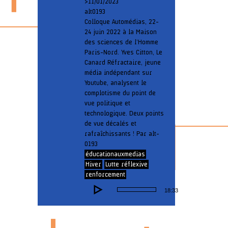
> 11/01/2023
alt0193
Colloque Automédias, 22-
24 juin 2022 à la Maison
des sciences de l’Homme
Paris-Nord. Yves Citton, Le
Canard Réfractaire, jeune
média indépendant sur
Youtube, analysent le
complotisme du point de
vue politique et
technologique. Deux points
de vue décalés et
rafraîchissants ! Par alt-
0193
éducationauxmedias
Hiver
Lutte réflexive
renforcement
Lecteur
18:33
audio