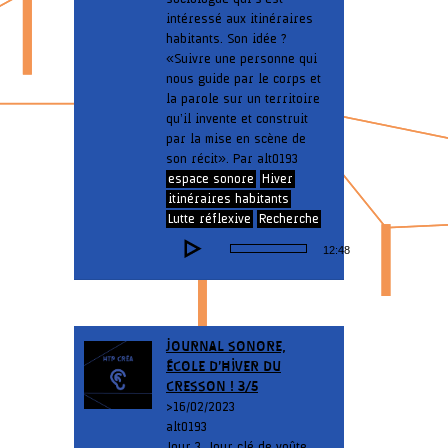
intéressé aux itinéraires
habitants. Son idée ?
« Suivre une personne qui
nous guide par le corps et
la parole sur un territoire
qu’il invente et construit
par la mise en scène de
son récit ». Par alt0193
espace sonore
Hiver
itinéraires habitants
Lutte réflexive
Recherche
Lecteur
12:48
audio
JOURNAL SONORE,
ÉCOLE D’HIVER DU
CRESSON ! 3/5
> 16/02/2023
alt0193
Jour 3. Jour clé de voûte