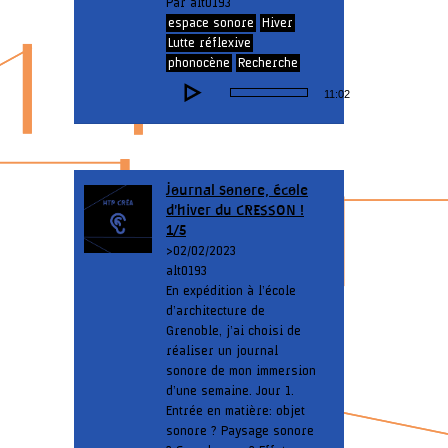
Par alt0193
espace sonore
Hiver
Lutte réflexive
phonocène
Recherche
Lecteur
11:02
audio
Journal sonore, école
d’hiver du CRESSON !
1/5
> 02/02/2023
alt0193
En expédition à l’école
d’architecture de
Grenoble, j’ai choisi de
réaliser un journal
sonore de mon immersion
d’une semaine. Jour 1.
Entrée en matière: objet
sonore ? Paysage sonore