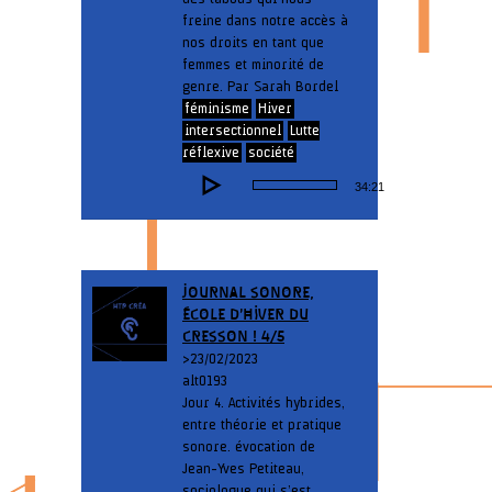
freine dans notre accès à
nos droits en tant que
femmes et minorité de
genre. Par Sarah Bordel
féminisme
Hiver
intersectionnel
Lutte
réflexive
société
Lecteur
34:21
audio
JOURNAL SONORE,
ÉCOLE D’HIVER DU
CRESSON ! 4/5
> 23/02/2023
alt0193
Jour 4. Activités hybrides,
entre théorie et pratique
sonore. évocation de
Jean-Yves Petiteau,
sociologue qui s’est