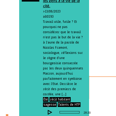
les gens à la vie de la
cité.
> 13/06/2023
alt0193
Travail utile, futile ? Et
pourquoi ne pas
considérer que le travail
n’est pas le but de la vie ?
à l’aune de la parole de
Nicolas Framont,
sociologue, réflexions sur
le règne d’une
bourgeoisie consacrée
par les deux quinquennats
Macron, aujourd’hui
parfaitement en symbiose
avec l’Etat. Derrière le
récit des premiers de
cordée, une […]
Été
récit habitant
sagesse
Talents de HTP
Lecteur
28:20
audio