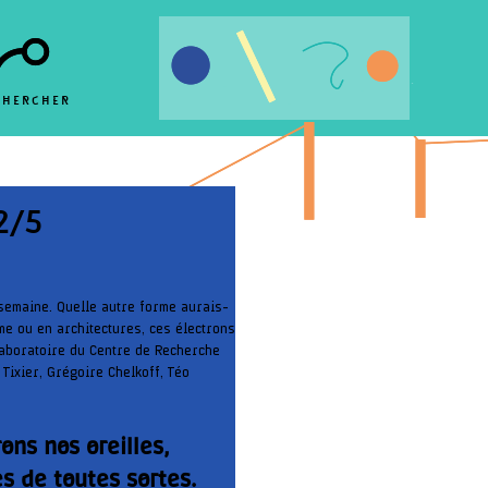
.
.
.
CHERCHER
.
2/5
 semaine. Quelle autre forme aurais-
me ou en architectures, ces électrons
laboratoire du Centre de Recherche
Tixier, Grégoire Chelkoff, Téo
ons nos oreilles,
s de toutes sortes.