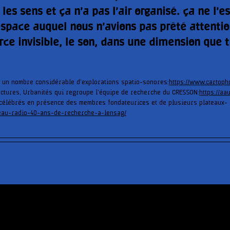
es sens et ça n’a pas l’air organisé. ça ne l’es
espace auquel nous n’avions pas prêté attentio
rce invisible, le son, dans une dimension que 
.
 un nombre considérable d’explorations spatio-sonores:
https://www.cartopho
tectures, Urbanités qui regroupe l’équipe de recherche du CRESSON:
https://aa
 célébrés en présence des membres fondateurices et de plusieurs plateaux-
ateau-radio-40-ans-de-recherche-a-lensag/