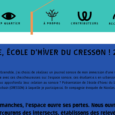
TP QUARTIER
À PROPOS
CONTRIBUTEURS
RE
 ÉCOLE D’HIVER DU CRESSON ! 
e Grenoble, j’ai choisi de réaliser un journal sonore de mon immersion d’une
re avec ces chercheureuses sur l’espace sonore, ces étudiant.e.s en urbanis
ur approfondir leur relation au sonore ? Présentation de l’école d’hiver du 
rbain (CRESSON) à laquelle je participerai. En compagnie évoquée de Nicolas 
 manches, l’espace ouvre ses portes. Nous ouvr
courons des intersects, établissons des relevé