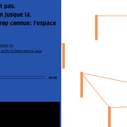
t pas.
n jusque là.
trop connue: l’espace
nies.fr/
u.archi.fr/laboratoire-aau/
00:00