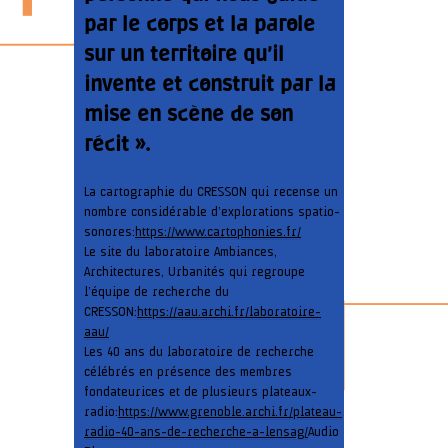
par le corps et la parole
sur un territoire qu’il
invente et construit par la
mise en scène de son
récit ».
La cartographie du CRESSON qui recense un
nombre considérable d’explorations spatio-
sonores:
https://www.cartophonies.fr/
Le site du laboratoire Ambiances,
Architectures, Urbanités qui regroupe
l’équipe de recherche du
CRESSON:
https://aau.archi.fr/laboratoire-
aau/
Les 40 ans du laboratoire de recherche
célébrés en présence des membres
fondateurices et de plusieurs plateaux-
radio:
https://www.grenoble.archi.fr/plateau-
radio-40-ans-de-recherche-a-lensag/
Audio