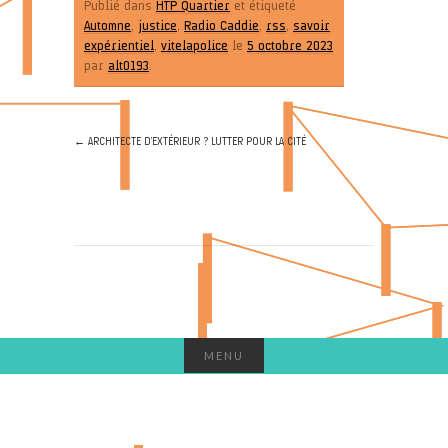
Publié dans
HTP Quartier
et étiqueté
Automne
,
justice
,
Radio Caddie
,
rss
,
savoir
expérientiel
,
vitelapolice
le
5 octobre 2023
par
alt0193
.
←
ARCHITECTE D’EXTÉRIEUR ? LUTTER POUR LA CITÉ
MENU