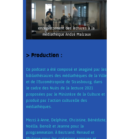
enregistrement des lectures à la
médiathèque André Malraux
> Production :
Ce podcast a été composé et imaginé par les
bibliothécaires des médiathèques de la Ville
et de l’Eurométropole de Strasbourg, dans
le cadre des Nuits de la lecture 2021
proposées par le Ministère de la Culture et
produit par l’action culturelle des
médiathèques.
Merci à Anne, Delphine, Christine, Bénédicte,
Noëlla, Benoît et Jeanne pour la
programmation. À Bertrand, Renaud et
Philippe pour les créations sonores et