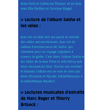
Anita Conti et Catherine Poulain, et en Asie,
avec Ella Maillart et Caroline Riegel.
> Lecture de l’album Sasha et
les vélos :
Azar est un vélo vert qui parle et connaît
des vélos extraordinaires. Azar est le
cadeau d’anniversaire de Sasha, qui
l’emmène pour un voyage trépidant à
travers le globe. C’est dans l’album Sasha et
les vélos de Ariane Pinel et Joël Henry que
vous retrouverez Azar. Ouvrez vos oreilles
et écoutez l’album mis en voix et sons par
Anne-Christine et Myriam, bibliothécaires à
la médiathèque Neudorf.
> Lectures musicales d’extraits
de Marc Roger et Thierry
Brisack :