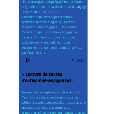
l’Eurométropole ont préparé une création
originale autour de la thématique du voyage,
laissez-vous (em)porter !
Nomades, touristes expérimentaux,
cyclistes, anthropologue, musiciens
racontent leurs voyages… Une heure
d’émission pour vous faire voyager au
travers d’univers sonores fabriqués
collectivement spécialement pour
l’événement. Une mise en sons et en voix
par Alain Walther.
Lecteur
00:00
audio
> Lecture de textes
d’écrivaines-voyageuses :
Voyageuses intrépides, on vous écoute…
C’est sur les ondes et réseaux que les
bibliothécaires prêteront leur voix ample et
vibrante aux mots d’aventurières
et nous emmèneront en mer lointaine, avec