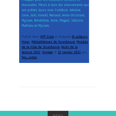
musicales. Merci à tous les intervenants qui
ont prêtés leurs voix : Frédéric, Adeline,
Luna, Joël, Ismaël, Renaud, Anne-Christine,
Myriam, Bénédicte, Anne, Magali, Sabrina,
Mathieu et Myriam.
Publié dans
HTP Créa
et étiqueté
Et ailleurs
,
Hiver
,
Médiathèques de Strasbourg
,
Musées
de la Ville de Strasbourg
,
Nuits de la
lecture 2021
,
Voyage
le
23 janvier 2021
par
htp_redac
.
MENU