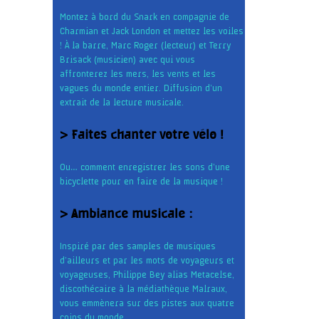
Montez à bord du Snark en compagnie de
Charmian et Jack London et mettez les voiles
! À la barre, Marc Roger (lecteur) et Terry
Brisack (musicien) avec qui vous
affronterez les mers, les vents et les
vagues du monde entier. Diffusion d’un
extrait de la lecture musicale.
> Faites chanter votre vélo !
Ou… comment enregistrer les sons d’une
bicyclette pour en faire de la musique !
> Ambiance musicale :
Inspiré par des samples de musiques
d’ailleurs et par les mots de voyageurs et
voyageuses, Philippe Bey alias Metacelse,
discothécaire à la médiathèque Malraux,
vous emmènera sur des pistes aux quatre
coins du monde.