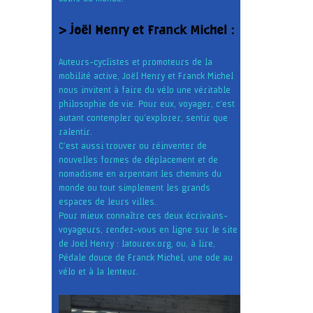
> Joël Henry et Franck Michel :
Auteurs-cyclistes et promoteurs de la
mobilité active, Joël Henry et Franck Michel
nous invitent à faire du vélo une véritable
philosophie de vie. Pour eux, voyager, c’est
autant contempler qu’explorer, sentir que
ralentir.
C’est aussi trouver ou réinventer de
nouvelles formes de déplacement et de
nomadisme en arpentant les chemins du
monde ou tout simplement les grands
espaces de leurs villes.
Pour mieux connaître ces deux écrivains-
voyageurs, rendez-vous en ligne sur le site
de Joel Henry : latourex.org, ou, à lire,
Pédale douce de Franck Michel, une ode au
vélo et à la lenteur.