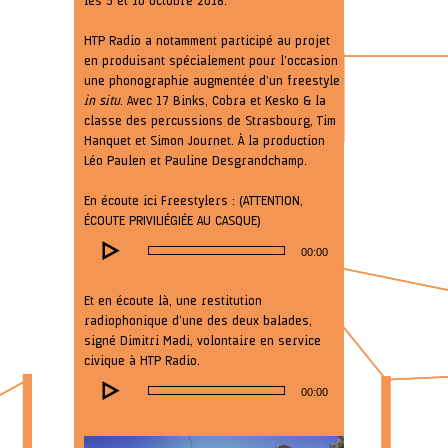
les 5 et 10 octobre 2018.
HTP Radio a notamment participé au projet
en produisant spécialement pour l’occasion
une phonographie augmentée d’un freestyle
in situ
. Avec 17 Binks, Cobra et Kesko & la
classe des percussions de Strasbourg, Tim
Hanquet et Simon Journet. À la production
Léo Paulen et Pauline Desgrandchamp.
En écoute ici Freestylers : (ATTENTION,
ÉCOUTE PRIVILIÉGIÉE AU CASQUE)
Lecteur
00:00
audio
Et en écoute là, une restitution
radiophonique d’une des deux balades,
signé Dimitri Madi, volontaire en service
civique à HTP Radio.
Lecteur
00:00
audio