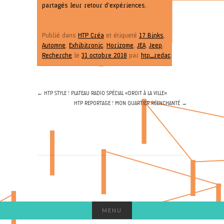
partagés leur retour d’expériences.
Publié dans
HTP Créa
et étiqueté
17 Binks
,
Automne
,
Exhibitronic
,
Horizome
,
JEA
,
Jeep
,
Recherche
le
31 octobre 2018
par
htp_redac
.
←
HTP STYLE ! PLATEAU RADIO SPÉCIAL « DROIT À LA VILLE »
HTP REPORTAGE ! MON QUARTIER RÉENCHANTÉ
→
MENU