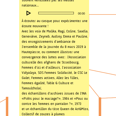
souvent véhiculées par les médias
nationaux…
Lecteur
00:00
audio
À écouter au casque pour expérimenter une
écoute mouvante !
Avec les voix de Malika, Ragi, Coline, Saadia,
Geneviève, Zeyneb, Audrey, Emma et Pauline,
des enregistrements d’ambiance de
l’ensemble de la journée du 8 mars 2019 à
Hautepierre, ou comment illustrer une
convergence des luttes avec : l’Association
culturelle des afghans de Strasbourg,
Femmes d’ici et d’ailleurs, l’association
Vidyalaya, SOS Femmes Solidarité, le CSC Le
Galet, Femmes actives, Allez les filles,
Femmes égalité, Table & Culture et
Tamoulcholaï,
des échantillons d’archives issues de l’INA
« Prêts pour le mariage ? », 1964 et «Pour ou
contre les femmes en pantalon ? », 1973
et un échantillon du titre Queen de Art&Miss,
Collectif de zouzes à plumes