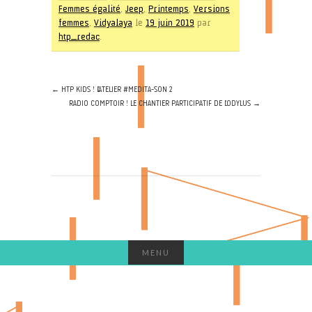
Femmes égalité
,
Jeep
,
Printemps
,
Versions
femmes
,
Vidyalaya
le
19 juin 2019
par
htp_redac
.
←
HTP KIDS ! L’ATELIER #MEDITA-SON 2
RADIO COMPTOIR ! LE CHANTIER PARTICIPATIF DE L’ODYLUS
→
MENU