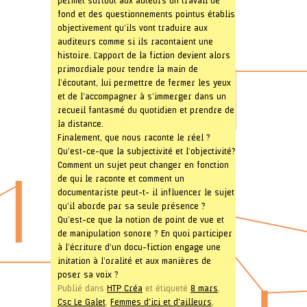
permet surtout aux auteurs un travail de
fond et des questionnements pointus établis
objectivement qu’ils vont traduire aux
auditeurs comme si ils racontaient une
histoire. L’apport de la fiction devient alors
primordiale pour tendre la main de
l’écoutant, lui permettre de fermer les yeux
et de l’accompagner à s’immerger dans un
recueil fantasmé du quotidien et prendre de
la distance.
Finalement, que nous raconte le réel ?
Qu’est-ce-que la subjectivité et l’objectivité?
Comment un sujet peut changer en fonction
de qui le raconte et comment un
documentariste peut-t- il influencer le sujet
qu’il aborde par sa seule présence ?
Qu’est-ce que la notion de point de vue et
de manipulation sonore ? En quoi participer
à l’écriture d’un docu-fiction engage une
initation à l’oralité et aux manières de
poser sa voix ?
Publié dans
HTP Créa
et étiqueté
8 mars
,
Csc Le Galet
,
Femmes d'ici et d'ailleurs
,