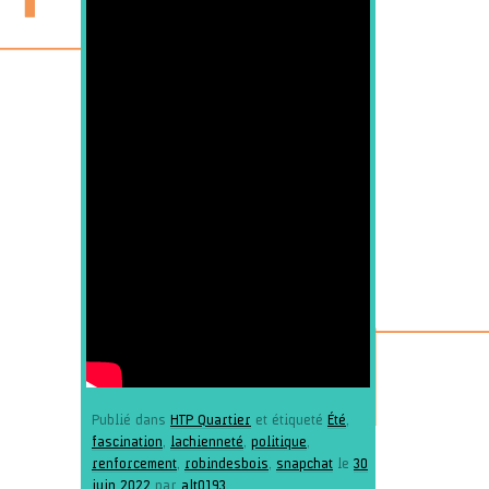
Publié dans
HTP Quartier
et étiqueté
Été
,
fascination
,
lachienneté
,
politique
,
renforcement
,
robindesbois
,
snapchat
le
30
juin 2022
par
alt0193
.