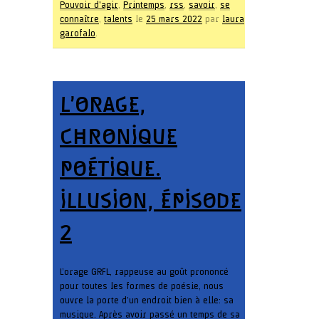
Pouvoir d'agir
,
Printemps
,
rss
,
savoir
,
se
connaître
,
talents
le
25 mars 2022
par
laura
garofalo
.
L’ORAGE,
CHRONIQUE
POÉTIQUE.
ILLUSION, ÉPISODE
2
L’orage GRFL, rappeuse au goût prononcé
pour toutes les formes de poésie, nous
ouvre la porte d’un endroit bien à elle: sa
musique. Après avoir passé un temps de sa