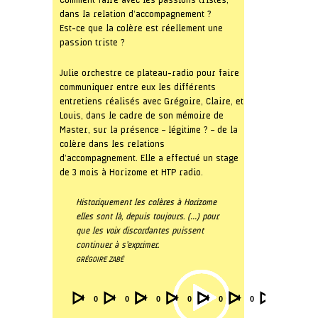
Comment faire avec les passions tristes,
dans la relation d’accompagnement ?
Est-ce que la colère est réellement une
passion triste ?
Julie orchestre ce plateau-radio pour faire
communiquer entre eux les différents
entretiens réalisés avec Grégoire, Claire, et
Louis, dans le cadre de son mémoire de
Master, sur la présence – légitime ? – de la
colère dans les relations
d’accompagnement. Elle a effectué un stage
de 3 mois à Horizome et HTP radio.
Historiquement les colères à Horizome
elles sont là, depuis toujours. (…) pour
que les voix discordantes puissent
continuer à s’exprimer.
GRÉGOIRE ZABÉ
Audio
Video
Video
Video
Video
Video
00:00
00:00
00:00
00:00
00:00
00:00
Player
Player
Player
Player
Player
Player