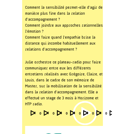
Comment la sensibilité permet-elle d’agir de
manière plus fine dans la relation
d’accompagnement ?
Comment joindre aux approches rationnelles
l’émotion ?
Comment faire quand l’empathie brise la
distance qui incombe habituellement aux
relations d’accompagnement ?
Julie orchestre ce plateau-radio pour faire
communiquer entre eux les différents
entretiens réalisés avec Grégoire, Claire, et
Louis, dans le cadre de son mémoire de
Master, sur la mobilisation de la sensibilité
dans la relation d’accompagnement. Elle a
effectué un stage de 3 mois à Horizome et
HTP radio.
Audio
Video
Video
Video
Video
Video
00:00
00:00
00:00
00:00
00:00
00:00
Player
Player
Player
Player
Player
Player