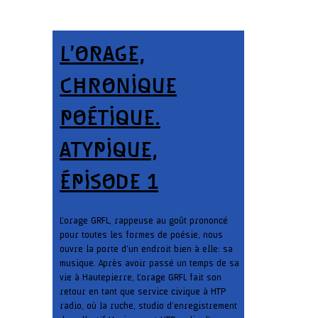
L’ORAGE,
CHRONIQUE
POÉTIQUE.
ATYPIQUE,
ÉPISODE 1
L’orage GRFL, rappeuse au goût prononcé
pour toutes les formes de poésie, nous
ouvre la porte d’un endroit bien à elle: sa
musique. Après avoir passé un temps de sa
vie à Hautepierre, L’orage GRFL fait son
retour en tant que service civique à HTP
radio, où la ruche, studio d’enregistrement