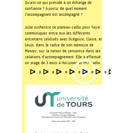
Qu’est-ce qui préside à un échange de
confiance ? À partir de quel moment
l’accompagnant est accompagné ?
Julie orchestre ce plateau-radio pour faire
communiquer entre eux les différents
entretiens réalisés avec Grégoire, Claire, et
Louis, dans le cadre de son mémoire de
Master, sur la notion de rencontre dans les
relations d’accompagnement. Elle a effectué
un stage de 3 mois à Horizome et HTP radio.
Audio
Video
Video
Video
Video
Video
00:00
00:00
00:00
00:00
00:00
00:00
Player
Player
Player
Player
Player
Player