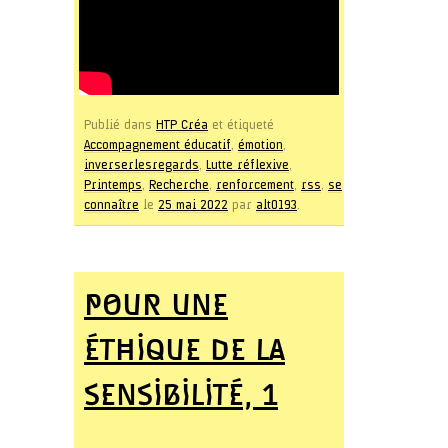
Publié dans
HTP Créa
et étiqueté
Accompagnement éducatif
,
émotion
,
inverserlesregards
,
Lutte réflexive
,
Printemps
,
Recherche
,
renforcement
,
rss
,
se
connaître
le
25 mai 2022
par
alt0193
.
POUR UNE
ÉTHIQUE DE LA
SENSIBILITÉ, 1