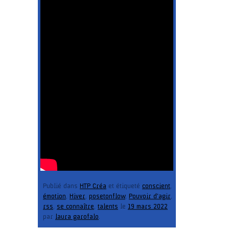
Publié dans
HTP Créa
et étiqueté
conscient
,
émotion
,
Hiver
,
posetonflow
,
Pouvoir d'agir
,
rss
,
se connaître
,
talents
le
19 mars 2022
par
laura garofalo
.