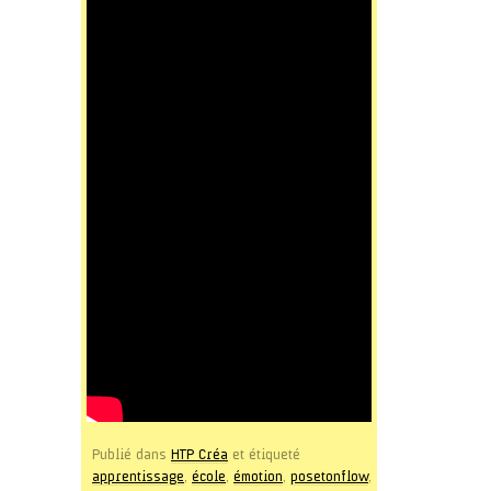
Publié dans
HTP Créa
et étiqueté
apprentissage
,
école
,
émotion
,
posetonflow
,