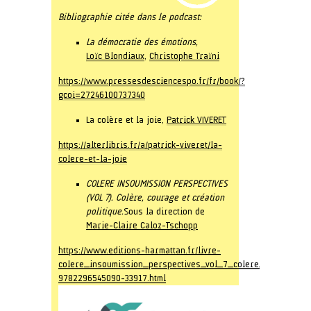
Bibliographie citée dans le podcast:
La démocratie des émotions,
Loïc Blondiaux
,
Christophe Traïni
https://www.pressesdesciencespo.fr/fr/book/?
gcoi=27246100737340
La colère et la joie,
Patrick VIVERET
https://alterlibris.fr/a/patrick-viveret/la-
colere-et-la-joie
COLERE INSOUMISSION PERSPECTIVES
(VOL 7). Colère, courage et création
politique.
Sous la direction de
Marie-Claire Caloz-Tschopp
https://www.editions-harmattan.fr/livre-
colere_insoumission_perspectives_vol_7_colere_courage_et
9782296545090-33917.html