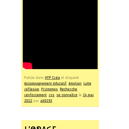
Publié dans
HTP Créa
et étiqueté
Accompagnement éducatif
,
émotion
,
Lutte
réflexive
,
Printemps
,
Recherche
,
renforcement
,
rss
,
se connaître
le
24 mai
2022
par
alt0193
.