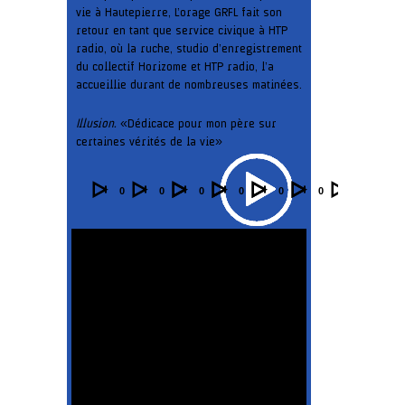
vie à Hautepierre, L’orage GRFL fait son
retour en tant que service civique à HTP
radio, où la ruche, studio d’enregistrement
du collectif Horizome et HTP radio, l’a
accueillie durant de nombreuses matinées.
Illusion.
« Dédicace pour mon père sur
certaines vérités de la vie »
Audio
Video
Video
Video
Video
Video
00:00
00:00
00:00
00:00
00:00
00:00
Player
Player
Player
Player
Player
Player