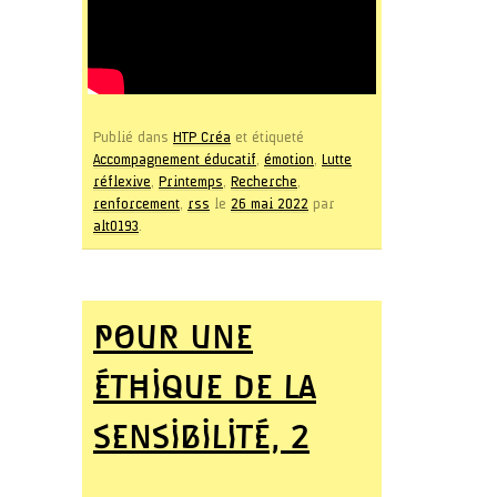
Publié dans
HTP Créa
et étiqueté
Accompagnement éducatif
,
émotion
,
Lutte
réflexive
,
Printemps
,
Recherche
,
renforcement
,
rss
le
26 mai 2022
par
alt0193
.
POUR UNE
ÉTHIQUE DE LA
SENSIBILITÉ, 2