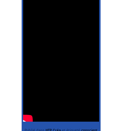
Publié dans
HTP Créa
et étiqueté
conscient
,